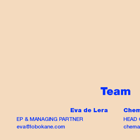
Team
Eva de Lera
Chem
EP & MANAGING PARTNER
HEAD 
eva@lobokane.com
chema