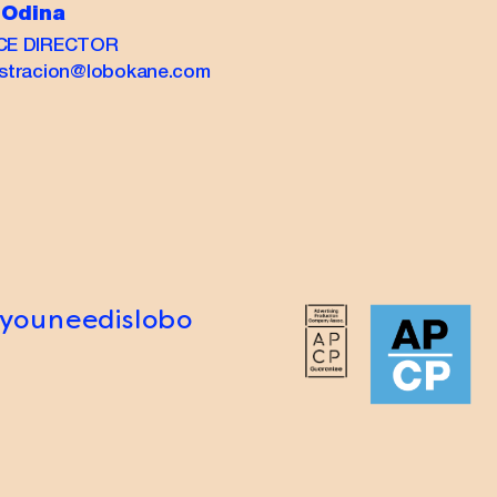
 Odina
CE DIRECTOR
istracion@lobokane.com
lyouneedislobo